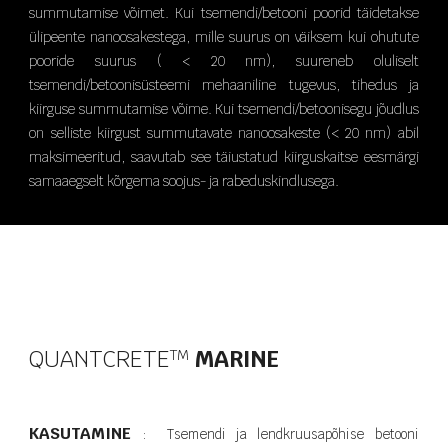
summutamise võimet. Kui tsemendi/betooni poorid täidetakse
ülipeente nanoosakestega, mille suurus on väiksem kui ohutute
pooride suurus ( < 20 nm), suureneb oluliselt
tsemendi/betoonisüsteemi mehaaniline tugevus, tihedus ja
kiirguse summutamise võime. Kui tsemendi/betoonisegu jõudlus
on selliste kiirgust summutavate nanoosakeste (< 20 nm) abil
maksimeeritud, saavutab see täiustatud kiirguskaitse eesmärgi
samaaegselt kõrgema soojus- ja rabeduskindlusega.
QUANTCRETE
MARINE
T​M
KASUTAMINE
Tsemendi ja lendkruusapõhise betooni
: