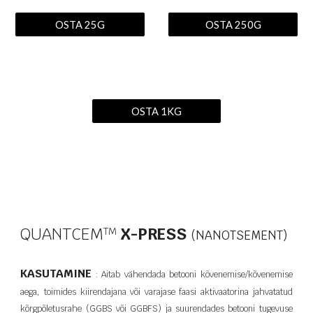
OSTA 25G
OSTA 250G
OSTA 1KG
QUANTCEM
X-PRESS
T​M
(NANOTSEMENT)
KASUTAMINE
: Aitab vähendada betooni kõvenemise/kõvenemise
aega, toimides kiirendajana või varajase faasi aktivaatorina jahvatatud
kõrgpõletusrahe (GGBS või GGBFS) ja suurendades betooni tugevuse