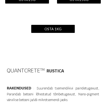
OSTA 1KG
QUANTCRETE
T​M
RUSTICA
RAKENDUSED
:
Suurendab tsemendikivi paindetugevust,
Parandab betooni lõhestatud tõmbetugevust, Nano-pigment
värvilise betooni ja/või mikrotsemendi jaoks.