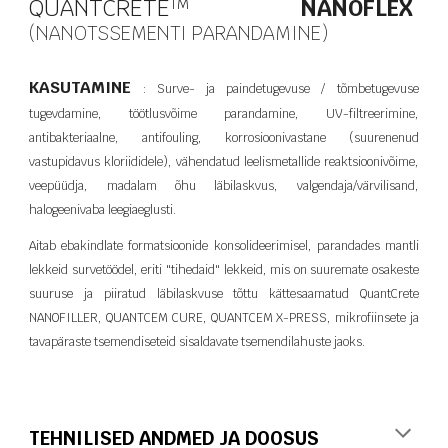
QUANTCRETE
NANOFLEX
T​M
(NANOTSSEMENTI PARANDAMINE)
KASUTAMINE
: Surve- ja paindetugevuse / tõmbetugevuse
tugevdamine, töötlusvõime parandamine, UV-filtreerimine,
antibakteriaalne, antifouling, korrosioonivastane (suurenenud
vastupidavus kloriididele), vähendatud leelismetallide reaktsioonivõime,
veepüüdja, madalam õhu läbilaskvus, valgendaja/värvilisand,
halogeenivaba leegiaeglusti.
Aitab ebakindlate formatsioonide konsolideerimisel, parandades mantli
lekkeid survetöödel, eriti "tihedaid" lekkeid, mis on suuremate osakeste
suuruse ja piiratud läbilaskvuse tõttu kättesaamatud QuantCrete
NANOFILLER, QUANTCEM CURE, QUANTCEM X-PRESS, mikrofiinsete ja
tavapäraste tsemendiseteid sisaldavate tsemendilahuste jaoks.
TEHNILISED ANDMED JA DOOSUS