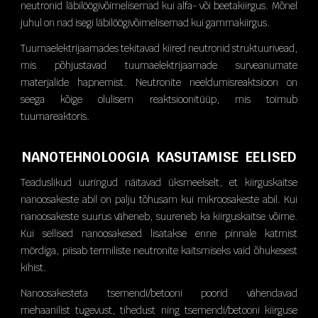
neutronid läbilöögivõimelisemad kui alfa- või beetakiirgus. Mõnel
juhul on nad isegi läbilöögivõimelisemad kui gammakiirgus.
Tuumaelektrijaamades tekitavad kiired neutronid struktuurivead,
mis põhjustavad tuumaelektrijaamade surveanumate
materjalide hapnemist. Neutronite neeldumisreaktsioon on
seega kõige olulisem reaktsioonitüüp, mis toimub
tuumareaktoris.
NANOTEHNOLOOGIA KASUTAMISE EELISED
Teaduslikud uuringud näitavad üksmeelselt, et kiirguskaitse
nanoosakeste abil on palju tõhusam kui mikroosakeste abil. Kui
nanoosakeste suurus väheneb, suureneb ka kiirguskaitse võime.
Kui sellised nanoosakesed lisatakse enne pinnale katmist
mördiga, piisab termiliste neutronite kaitsmiseks vaid õhukesest
kihist.
Nanoosakesteta tsemendi/betooni poorid vähendavad
mehaanilist tugevust, tihedust ning tsemendi/betooni kiirguse