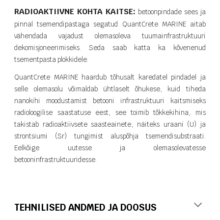
RADIOAKTIIVNE KOHTA KAITSE:
betoonpindade sees ja
pinnal tsemendipastaga segatud QuantCrete MARINE aitab
vähendada vajadust olemasoleva tuumainfrastruktuuri
dekomisjoneerimiseks. Seda saab katta ka kõvenenud
tsementpasta plokkidele.
QuantCrete MARINE haardub tõhusalt karedatel pindadel ja
selle olemasolu võimaldab ühtlaselt õhukese, kuid tiheda
nanokihi moodustamist betooni infrastruktuuri kaitsmiseks
radioloogilise saastatuse eest, see toimib tõkkekihina, mis
takistab radioaktiivsete saasteainete, näiteks uraani (U) ja
strontsiumi (Sr) tungimist aluspõhja tsemendisubstraati.
Eelkõige uutesse ja olemasolevatesse
betooninfrastruktuuridesse.
TEHNILISED ANDMED JA DOOSUS