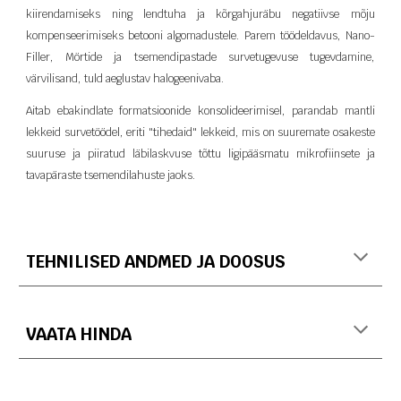
kiirendamiseks ning lendtuha ja kõrgahjuräbu negatiivse mõju
kompenseerimiseks betooni algomadustele. Parem töödeldavus, Nano-
Filler, Mörtide ja tsemendipastade survetugevuse tugevdamine,
värvilisand, tuld aeglustav halogeenivaba.
Aitab ebakindlate formatsioonide konsolideerimisel, parandab mantli
lekkeid survetöödel, eriti "tihedaid" lekkeid, mis on suuremate osakeste
suuruse ja piiratud läbilaskvuse tõttu ligipääsmatu mikrofiinsete ja
tavapäraste tsemendilahuste jaoks.
TEHNILISED ANDMED JA DOOSUS
VAATA HINDA