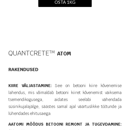
OSTA 1KG
QUANTCRETE
T​M
ATOM
RAKENDUSED
KIIRE VÄLJASTAMINE:
See on betooni kiire kõvenemise
lahendus, mis võimaldab betooni kiiret kõvenemist väiksema
tsemendikogusega, aidates seeläbi vähendada
süsinikujalajälge, säästes samal ajal väärtuslikke töötunde ja
lühendades ehitusaega.
AATOMI MÕÕDUS BETOONI REMONT JA TUGEVDAMINE: