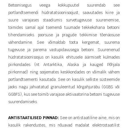
Betoonisegus veega kokkupuutel suurendab see
portlandtsemendi hüdratatsioonisoojust, saavutades kiire ja
suure varajases staadiumis survetugevuse suurenemise,
toimides samal ajal tsemendi tuumade tekkekohana betooni
tihendamiseks. poorsuse ja pragude tekkimise tõenäosuse
vähendamine. See võimaldab toota kergemat, suurema
tugevuse ja parema vastupidavusega betooni. Suurenenud
hüdratatsioonisoojus on kasulik ehitusele äärmiselt külmades
piirkondades (nt Antarktika, Alaska ja kauged Põhjala
piirkonnad) ning soojemates keskkondades on võimalik vähem
portlandtsementi kasutada. See on kasulik selliste süsteemide
jaoks nagu jahvatatud granuleeritud kõrgahjuräbu (GGBS või
GGBFS), kus see toimib varajase aktivaatorina betooni tugevuse
suurendamiseks.
ANTISTAATILISED PINNAD:
See on antistaatiline aine, mis on
kasulik rakendustes, mis nõuavad madalat elektrostaatilist