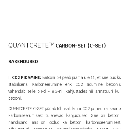
QUANTCRETE
T​M
CARBON-SET (C-SET)
RAKENDUSED
I. CO2 PIDAMINE:
Betooni pH peab jääma üle 11, et see püsiks
stabiilsena. Karboneerumine ehk CO2 sidumine betoonis
vähendab selle pH-d ~ 8,3-ni, kahjustades nii armatuuri kui
betooni.
QUANTCRETE C-SET püüab tõhusalt kinni CO2 ja neutraliseerib
karboniseerumisest tulenevad kahjustused. See on betooni
nanolisand, mis on loodud ka betooni karboniseerumisest