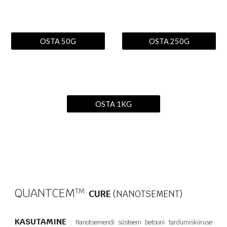
OSTA 50G
OSTA 250G
OSTA 1KG
QUANTCEM
T​M
CURE
(NANOTSEMENT)
KASUTAMINE
: Nanotsemendi süsteem betooni tardumiskiiruse