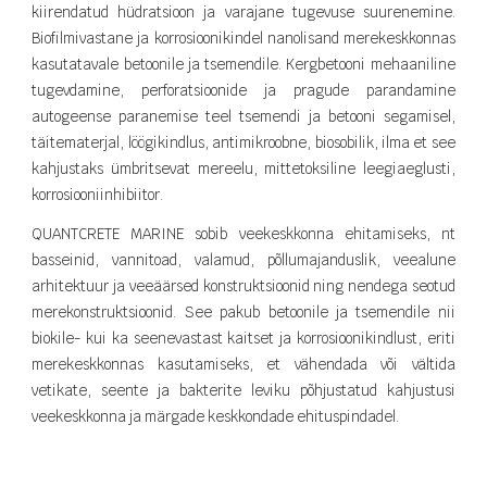
kiirendatud hüdratsioon ja varajane tugevuse suurenemine.
Biofilmivastane ja korrosioonikindel nanolisand merekeskkonnas
kasutatavale betoonile ja tsemendile. Kergbetooni mehaaniline
tugevdamine, perforatsioonide ja pragude parandamine
autogeense paranemise teel tsemendi ja betooni segamisel,
täitematerjal, löögikindlus, antimikroobne, biosobilik, ilma et see
kahjustaks ümbritsevat mereelu, mittetoksiline leegiaeglusti,
korrosiooniinhibiitor.
QUANTCRETE MARINE sobib veekeskkonna ehitamiseks, nt
basseinid, vannitoad, valamud, põllumajanduslik, veealune
arhitektuur ja veeäärsed konstruktsioonid ning nendega seotud
merekonstruktsioonid. See pakub betoonile ja tsemendile nii
biokile- kui ka seenevastast kaitset ja korrosioonikindlust, eriti
merekeskkonnas kasutamiseks, et vähendada või vältida
vetikate, seente ja bakterite leviku põhjustatud kahjustusi
veekeskkonna ja märgade keskkondade ehituspindadel.