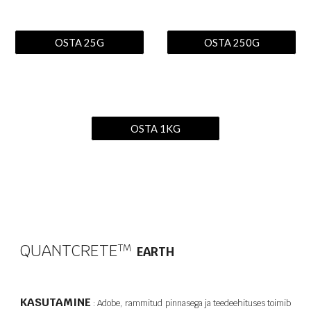
OSTA 25G
OSTA 250G
OSTA 1KG
QUANTCRETE
T​M
EARTH
KASUTAMINE
: Adobe, rammitud pinnasega ja teedeehituses toimib