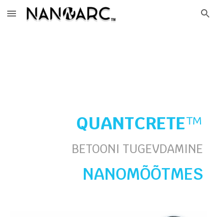
Skip to main content
Skip to navigation
QUANTCRETE
™
BETOONI TUGEVDAMINE
NANOM
ÕÕTMES