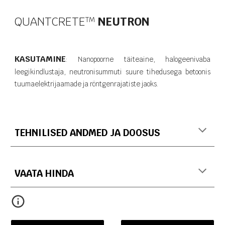
QUANTCRETE
NEUTRON
T​M
KASUTAMINE
: Nanopoorne täiteaine, halogeenivaba
leegikindlustaja, neutronisummuti suure tihedusega betoonis
tuumaelektrijaamade ja röntgenrajatiste jaoks.
TEHNILISED ANDMED JA DOOSUS
VAATA HINDA