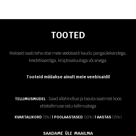
TOOTED
Makseid saab teha otse meie veebisaidi kaudu pangaülekandega,
krediitkaardiga, krüptovaluutaga või arvega.
Tooteid müüakse ainult meie veebisaidil
Saad allahindlusi ja tasuta saatmist koos
TELLIMUSMUDEL
:
ettetellimuse ostu tellimustega
KVARTALIKORD
(5%)
| POOLAASTASED
(10%)
| AASTAS
(15%)
SAADAME ÜLE MAAILMA