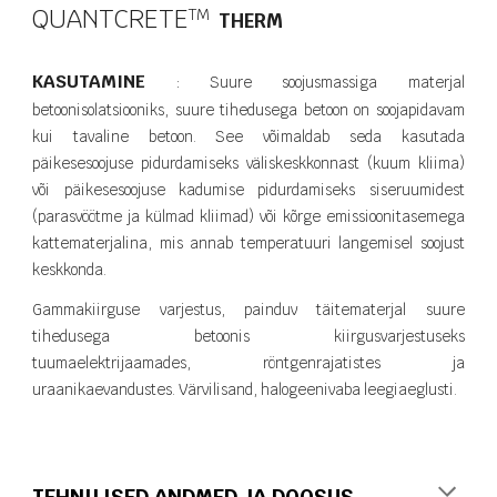
QUANTCRETE
T​M
THERM
KASUTAMINE
Suure soojusmassiga materjal
:
betoonisolatsiooniks, suure tihedusega betoon on soojapidavam
kui tavaline betoon. See võimaldab seda kasutada
päikesesoojuse pidurdamiseks väliskeskkonnast (kuum kliima)
või päikesesoojuse kadumise pidurdamiseks siseruumidest
(parasvöötme ja külmad kliimad) või kõrge emissioonitasemega
kattematerjalina, mis annab temperatuuri langemisel soojust
keskkonda.
Gammakiirguse varjestus, painduv täitematerjal suure
tihedusega betoonis kiirgusvarjestuseks
tuumaelektrijaamades, röntgenrajatistes ja
uraanikaevandustes. Värvilisand, halogeenivaba leegiaeglusti.