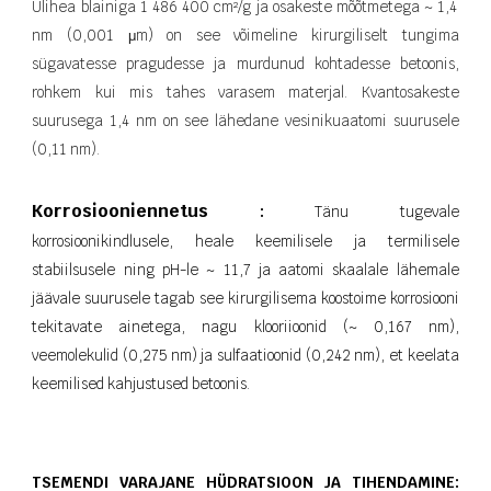
Ülihea blainiga 1 486 400 cm²/g ja osakeste mõõtmetega ~ 1,4
nm (0,001 μm) on see võimeline kirurgiliselt tungima
sügavatesse pragudesse ja murdunud kohtadesse betoonis,
rohkem kui mis tahes varasem materjal. Kvantosakeste
suurusega 1,4 nm on see lähedane vesinikuaatomi suurusele
(0,11 nm).
Korrosiooniennetus
:
Tänu tugevale
korrosioonikindlusele, heale keemilisele ja termilisele
stabiilsusele ning pH-le ~ 11,7 ja aatomi skaalale lähemale
jäävale suurusele tagab see kirurgilisema koostoime korrosiooni
tekitavate ainetega, nagu klooriioonid (~ 0,167 nm),
veemolekulid (0,275 nm) ja sulfaatioonid (0,242 nm), et keelata
keemilised kahjustused betoonis.
TSEMENDI VARAJANE HÜDRATSIOON JA TIHENDAMINE: