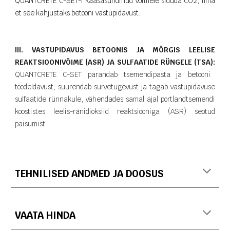
QUANTCRETE C-SET-i kaasasündinud võimele siduda CO2, ilma
et see kahjustaks betooni vastupidavust.
III. VASTUPIDAVUS BETOONIS JA MÖRGIS LEELISE
REAKTSIOONIVÕIME (ASR) JA SULFAATIDE RÜNGELE (TSA):
QUANTCRETE C-SET parandab tsemendipasta ja betooni
töödeldavust, suurendab survetugevust ja tagab vastupidavuse
sulfaatide rünnakule, vähendades samal ajal portlandtsemendi
koostistes leelis-ränidioksiid reaktsiooniga (ASR) seotud
paisumist.
TEHNILISED ANDMED JA DOOSUS
VAATA HINDA