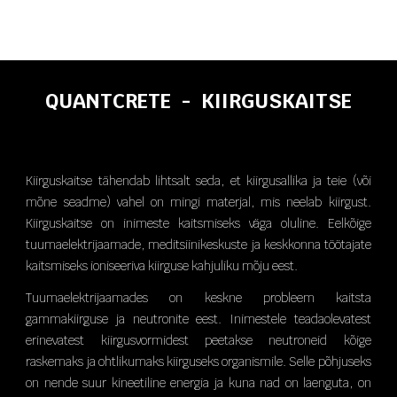
QUANTCRETE
-
KIIRGUSKAITSE
Kiirguskaitse tähendab lihtsalt seda, et kiirgusallika ja teie (või
mõne seadme) vahel on mingi materjal, mis neelab kiirgust.
Kiirguskaitse on inimeste kaitsmiseks väga oluline. Eelkõige
tuumaelektrijaamade, meditsiinikeskuste ja keskkonna töötajate
kaitsmiseks ioniseeriva kiirguse kahjuliku mõju eest.
Tuumaelektrijaamades on keskne probleem kaitsta
gammakiirguse ja neutronite eest. Inimestele teadaolevatest
erinevatest kiirgusvormidest peetakse neutroneid kõige
raskemaks ja ohtlikumaks kiirguseks organismile. Selle põhjuseks
on nende suur kineetiline energia ja kuna nad on laenguta, on