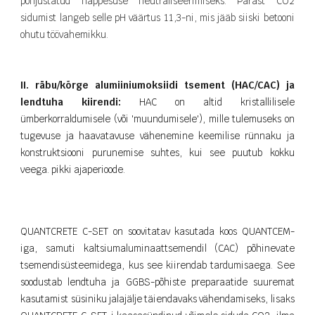
põhjustatud happesuse neutraliseerimiseks. Pärast CO2
sidumist langeb selle pH väärtus 11,3-ni, mis jääb siiski betooni
ohutu töövahemikku.
II. räbu/kõrge alumiiniumoksiidi tsement (HAC/CAC) ja
lendtuha kiirendi:
HAC on altid kristallilisele
ümberkorraldumisele (või 'muundumisele'), mille tulemuseks on
tugevuse ja haavatavuse vähenemine keemilise rünnaku ja
konstruktsiooni purunemise suhtes, kui see puutub kokku
veega. pikki ajaperioode.
QUANTCRETE C-SET on soovitatav kasutada koos QUANTCEM-
iga, samuti kaltsiumaluminaattsemendil (CAC) põhinevate
tsemendisüsteemidega, kus see kiirendab tardumisaega. See
soodustab lendtuha ja GGBS-põhiste preparaatide suuremat
kasutamist süsiniku jalajälje täiendavaks vähendamiseks, lisaks