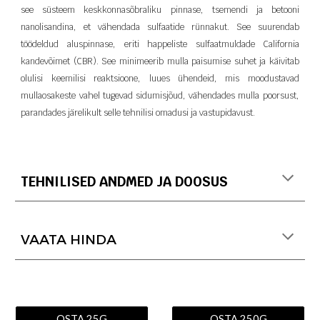
see süsteem keskkonnasõbraliku pinnase, tsemendi ja betooni
nanolisandina, et vähendada sulfaatide rünnakut. See suurendab
töödeldud aluspinnase, eriti happeliste sulfaatmuldade California
kandevõimet (CBR). See minimeerib mulla paisumise suhet ja käivitab
olulisi keemilisi reaktsioone, luues ühendeid, mis moodustavad
mullaosakeste vahel tugevad sidumisjõud, vähendades mulla poorsust,
parandades järelikult selle tehnilisi omadusi ja vastupidavust.
TEHNILISED ANDMED JA DOOSUS
VAATA HINDA
OSTA 25G
OSTA 250G