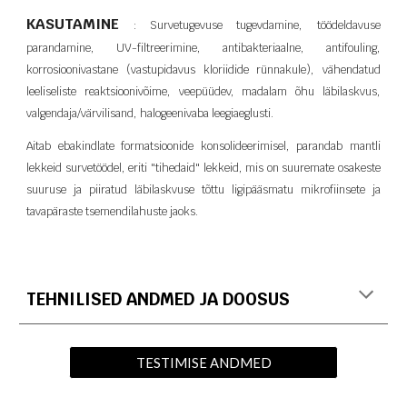
KASUTAMINE
: Survetugevuse tugevdamine, töödeldavuse
parandamine, UV-filtreerimine, antibakteriaalne, antifouling,
korrosioonivastane (vastupidavus kloriidide rünnakule), vähendatud
leeliseliste reaktsioonivõime, veepüüdev, madalam õhu läbilaskvus,
valgendaja/värvilisand, halogeenivaba leegiaeglusti.
Aitab ebakindlate formatsioonide konsolideerimisel, parandab mantli
lekkeid survetöödel, eriti "tihedaid" lekkeid, mis on suuremate osakeste
suuruse ja piiratud läbilaskvuse tõttu ligipääsmatu mikrofiinsete ja
tavapäraste tsemendilahuste jaoks.
TEHNILISED ANDMED JA DOOSUS
TESTIMISE ANDMED