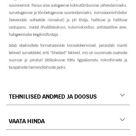
suurenemist. Paisuv aine autogeense kokkutõmbumise vähendamiseks,
survetugevuse ja tõmbetugevuse suurendamiseks, korrosiooniinhibiitor
(leevendab sulfaatide rünnakut) ja pH tõstja, hallituse ja hallituse
vastupanu, madal õhuläbilaskvus, kulumiskindlus, antistaatiline aine,
halogeenivaba leegikindlustaja.
Aitab ebakindlate formatsioonide konsolideerimisel, parandab mantli
lekkeid survetöödel, eriti "tihedaid" lekkeid, mis on suuremate osakeste
suuruse ja piiratud läbilaskvuse tõttu ligipääsmatu mikrofiinsete ja
tavapäraste tsemendilahuste jaoks.
TEHNILISED ANDMED JA DOOSUS
VAATA HINDA